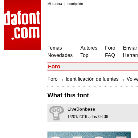
Mi cuenta
|
Inscripción
Temas
Autores
Foro
Enviar
Novedades
Top
FAQ
Herram
Foro
→
→
Foro
Identificación de fuentes
Volve
What this font
LiveDonbass
14/01/2019 a las 08:38