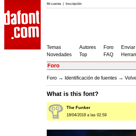
Mi cuenta
|
Inscripción
Temas
Autores
Foro
Enviar
Novedades
Top
FAQ
Herram
Foro
→
→
Foro
Identificación de fuentes
Volve
What is this font?
The Funker
18/04/2018 a las 02:59