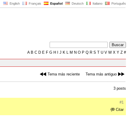
English
Français
Español
Deutsch
Italiano
Português
A
B
C
D
E
F
G
H
I
J
K
L
M
N
O
P
Q
R
S
T
U
V
W
X
Y
Z
#
Tema más reciente
Tema más antiguo
3 posts
#1
Citar