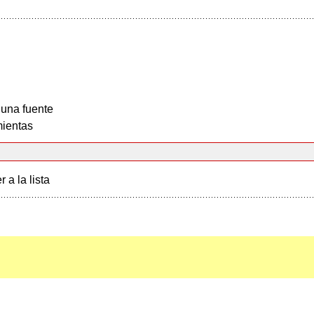
 una fuente
ientas
r a la lista