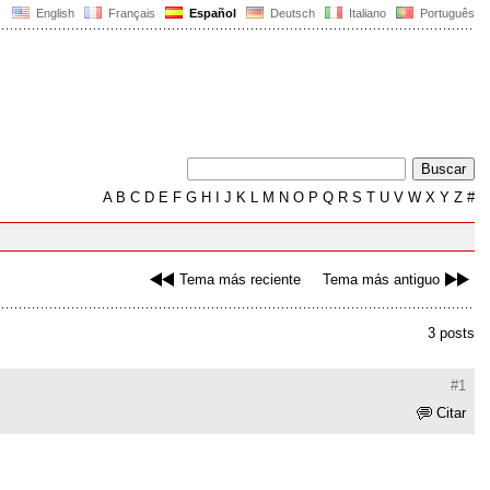
English
Français
Español
Deutsch
Italiano
Português
A
B
C
D
E
F
G
H
I
J
K
L
M
N
O
P
Q
R
S
T
U
V
W
X
Y
Z
#
Tema más reciente
Tema más antiguo
3 posts
#1
Citar