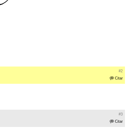
#2
Citar
#3
Citar