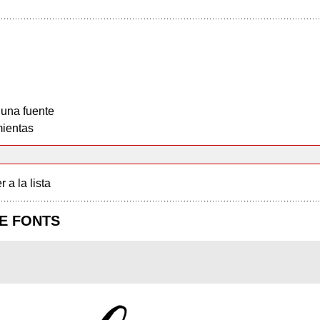
 una fuente
ientas
r a la lista
E FONTS