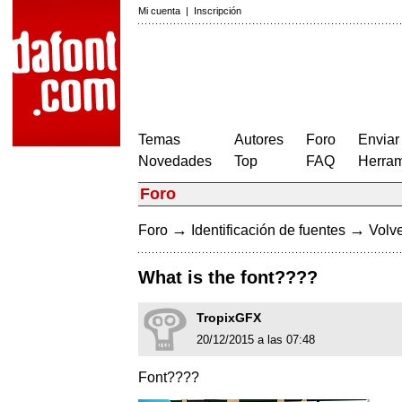
Mi cuenta
|
Inscripción
Temas
Autores
Foro
Enviar
Novedades
Top
FAQ
Herram
Foro
→
→
Foro
Identificación de fuentes
Volve
What is the font????
TropixGFX
20/12/2015 a las 07:48
Font????