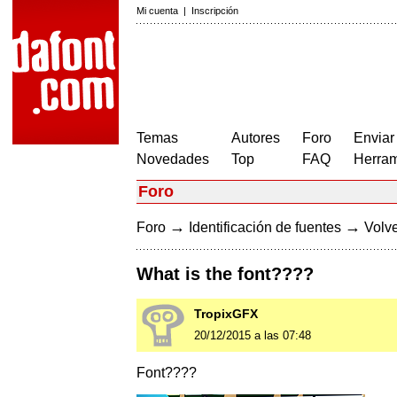
Mi cuenta
|
Inscripción
Temas
Autores
Foro
Enviar
Novedades
Top
FAQ
Herram
Foro
→
→
Foro
Identificación de fuentes
Volve
What is the font????
TropixGFX
20/12/2015 a las 07:48
Font????