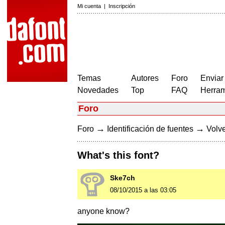
Mi cuenta
|
Inscripción
Temas
Autores
Foro
Enviar
Novedades
Top
FAQ
Herram
Foro
→
→
Foro
Identificación de fuentes
Volve
What's this font?
Ske7ch
08/10/2015 a las 03:05
anyone know?