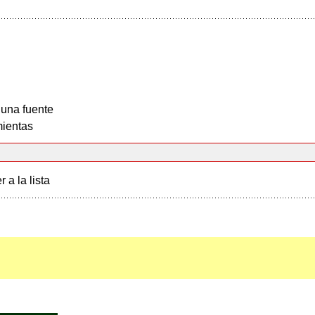
 una fuente
ientas
r a la lista