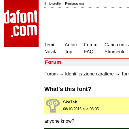
Il mio profilo
|
Registrazione
Temi
Autori
Forum
Carica un c
Novità
Top
FAQ
Strumenti
Forum
→
→
Forum
Identificazione carattere
Torn
What's this font?
Ske7ch
08/10/2015 alle 03:05
anyone know?