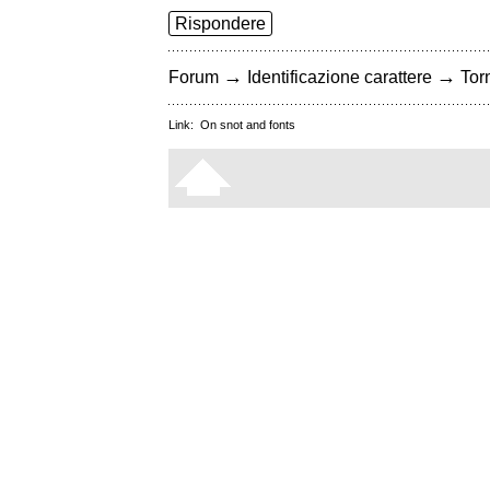
Rispondere
→
→
Forum
Identificazione carattere
Torn
Link:
On snot and fonts