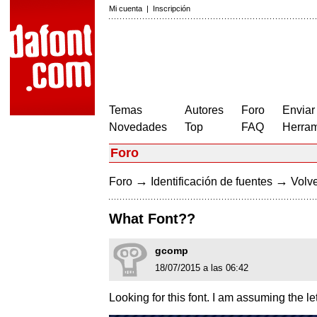
Mi cuenta
|
Inscripción
Temas
Autores
Foro
Enviar
Novedades
Top
FAQ
Herram
Foro
→
→
Foro
Identificación de fuentes
Volve
What Font??
gcomp
18/07/2015 a las 06:42
Looking for this font. I am assuming the l