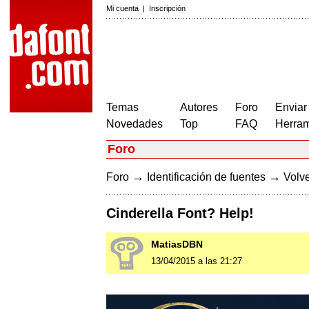
Mi cuenta
|
Inscripción
Temas
Autores
Foro
Enviar
Novedades
Top
FAQ
Herram
Foro
→
→
Foro
Identificación de fuentes
Volve
Cinderella Font? Help!
MatiasDBN
13/04/2015 a las 21:27