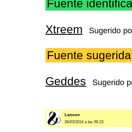
Fuente identific
Xtreem
Sugerido p
Fuente sugerida
Geddes
Sugerido 
Lancon
26/03/2014 a las 00:23