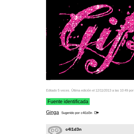
Editado 5 veces. Última edición el 12/11/2013 a las 10:49 por
Fuente identificada
Ginga
Sugerido por
c4l1d3n
c4l1d3n