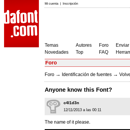
Mi cuenta
|
Inscripción
Temas
Autores
Foro
Enviar
Novedades
Top
FAQ
Herram
Foro
→
→
Foro
Identificación de fuentes
Volve
Anyone know this Font?
c4l1d3n
12/11/2013 a las 00:11
The name of it please.