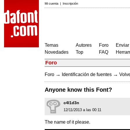
Mi cuenta
|
Inscripción
Temas
Autores
Foro
Enviar
Novedades
Top
FAQ
Herram
Foro
→
→
Foro
Identificación de fuentes
Volve
Anyone know this Font?
c4l1d3n
12/11/2013 a las 00:11
The name of it please.