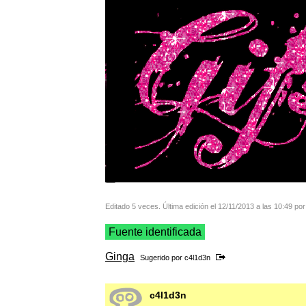
Editado 5 veces. Última edición el 12/11/2013 a las 10:49 por
Fuente identificada
Ginga
Sugerido por
c4l1d3n
c4l1d3n