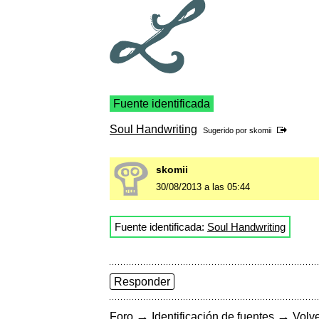
Fuente identificada
Soul Handwriting
Sugerido por
skomii
skomii
30/08/2013 a las 05:44
Fuente identificada:
Soul Handwriting
Responder
→
→
Foro
Identificación de fuentes
Volve