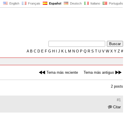
English
Français
Español
Deutsch
Italiano
Português
A
B
C
D
E
F
G
H
I
J
K
L
M
N
O
P
Q
R
S
T
U
V
W
X
Y
Z
#
Tema más reciente
Tema más antiguo
2 posts
#1
Citar