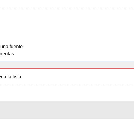
 una fuente
ientas
r a la lista