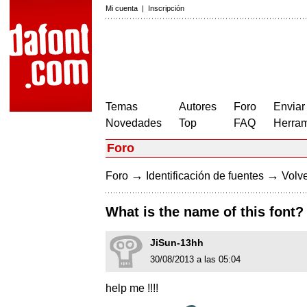
Mi cuenta
|
Inscripción
Temas
Autores
Foro
Enviar
Novedades
Top
FAQ
Herram
Foro
→
→
Foro
Identificación de fuentes
Volve
What is the name of this font?
JiSun-13hh
30/08/2013 a las 05:04
help me !!!!