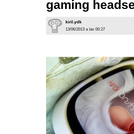
gaming headse
kiril.ydk
13/06/2013 a las 00:27