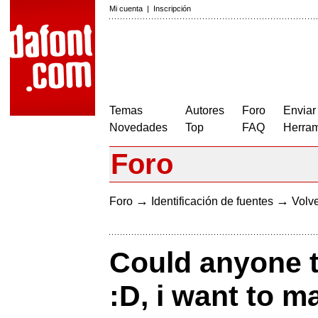
Mi cuenta
|
Inscripción
Temas
Autores
Foro
Enviar
Novedades
Top
FAQ
Herram
Foro
→
→
Foro
Identificación de fuentes
Volve
Could anyone te
:D, i want to 