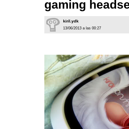
gaming headse
kiril.ydk
13/06/2013 a las 00:27