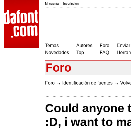
Mi cuenta
|
Inscripción
Temas
Autores
Foro
Enviar
Novedades
Top
FAQ
Herram
Foro
→
→
Foro
Identificación de fuentes
Volve
Could anyone te
:D, i want to 