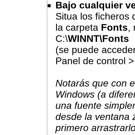
Bajo cualquier v
Situa los ficheros d
la carpeta
Fonts
,
C:\
WINNT\Fonts
(se puede acceder
Panel de control >
Notarás que con e
Windows (a diferen
una fuente simplem
desde la ventana 
primero arrastrarlo