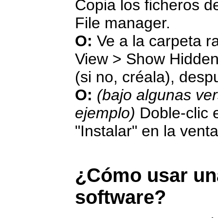
Copia los ficheros de 
File manager.
O:
Ve a la carpeta r
View > Show Hidden 
(si no, créala), desp
O:
(bajo algunas ve
ejemplo)
Doble-clic e
"Instalar" en la vent
¿Cómo usar una
software?