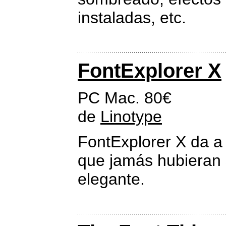
instaladas, etc.
FontExplorer X
PC Mac. 80€
de
Linotype
FontExplorer X da a 
que jamás hubieran s
elegante.