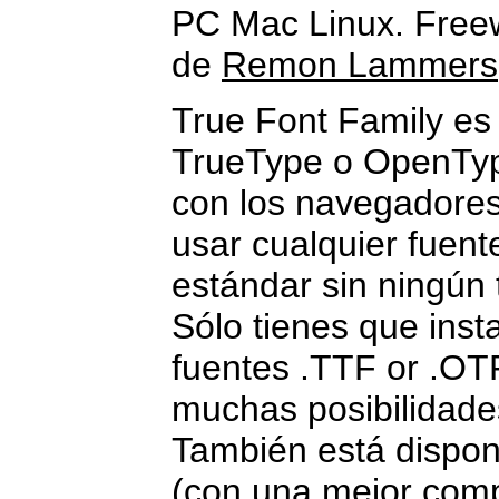
PC Mac Linux. Free
de
Remon Lammers
True Font Family es 
TrueType o OpenTyp
con los navegadores 
usar cualquier fuent
estándar sin ningún
Sólo tienes que insta
fuentes .TTF or .OT
muchas posibilidade
También está disponi
(con una mejor compat