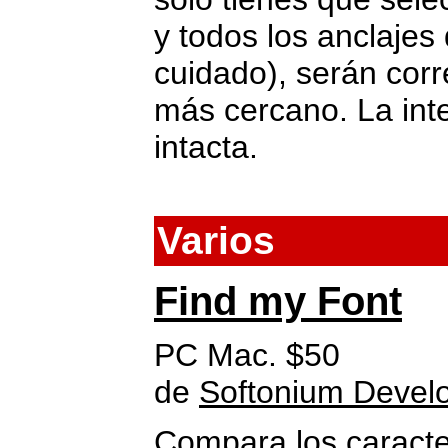
y todos los anclaje
cuidado), serán cor
más cercano. La int
intacta.
Varios
Find my Font
PC Mac. $50
de
Softonium Devel
Compara los caract