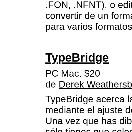
.FON, .NFNT), o edit
convertir de un form
para varios formato
TypeBridge
PC Mac. $20
de
Derek Weathers
TypeBridge acerca la
mediante el ajuste d
Una vez que has dibu
sólo tienes que selec