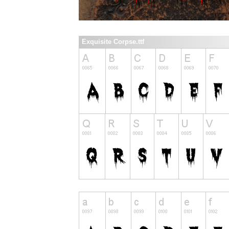
Exquisite Corpse.ttf