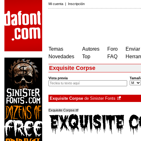
Mi cuenta
|
Inscripción
Temas
Autores
Foro
Enviar
Novedades
Top
FAQ
Herram
Exquisite Corpse
Vista previa
Tamañ
Exquisite Corpse
de
Sinister Fonts
Exquisite Corpse.ttf