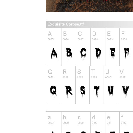
Exquisite Corpse.ttf