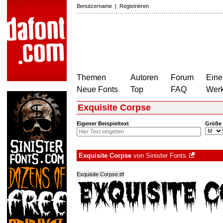
Benutzername
|
Registrieren
Themen
Autoren
Forum
Eine
Neue Fonts
Top
FAQ
Wer
Exquisite Corpse
Eigener Beispieltext
Größe
Exquisite Corpse
von
Sinister Fonts
Exquisite Corpse.ttf