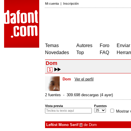
Mi cuenta
|
Inscripción
Temas
Autores
Foro
Enviar
Novedades
Top
FAQ
Herram
Dom
1
Dom
Ver el perfil
2 fuentes - 309.698 descargas (4 ayer)
Vista previa
Fuentes
Mostrar 
Leftist Mono Serif
de
Dom
à