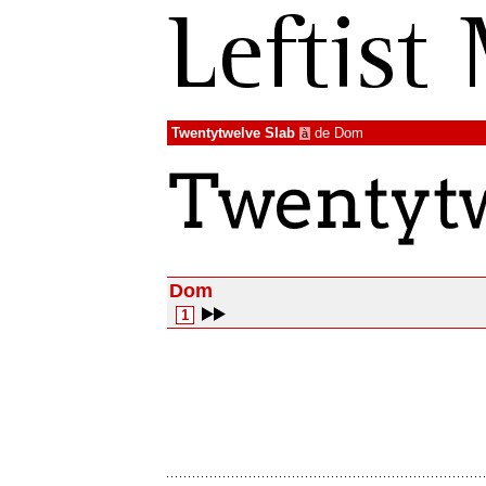
Twentytwelve Slab
de
Dom
à
Dom
1