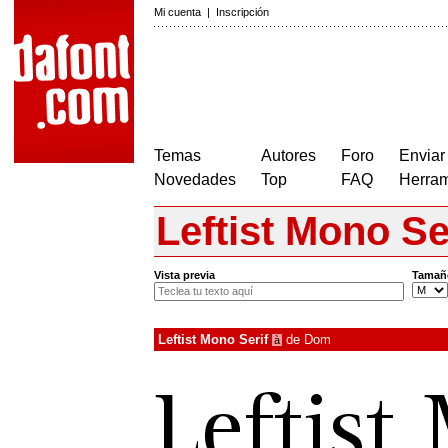
Mi cuenta
|
Inscripción
Temas
Autores
Foro
Enviar
Novedades
Top
FAQ
Herram
Leftist Mono Se
Vista previa
Tamañ
Leftist Mono Serif
de
Dom
à