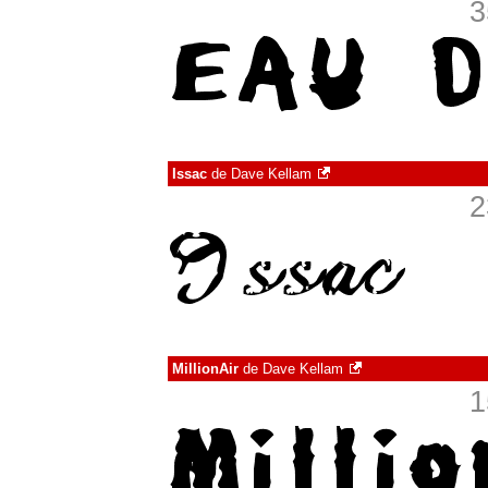
3
Issac
de
Dave Kellam
2
MillionAir
de
Dave Kellam
1