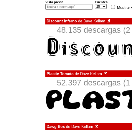
Vista previa
Fuentes
Mostrar 
Discount Inferno
de
Dave Kellam
48.135 descargas (2
Plastic Tomato
de
Dave Kellam
52.397 descargas (1
Dawg Box
de
Dave Kellam