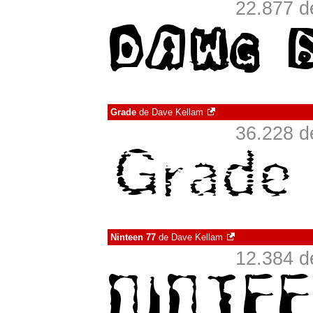
22.877 d
Grade
de
Dave Kellam
36.228 d
Ninteen 77
de
Dave Kellam
12.384 d