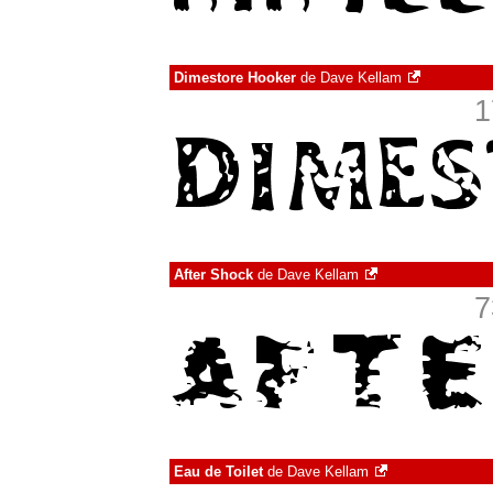
Dimestore Hooker
de
Dave Kellam
1
After Shock
de
Dave Kellam
7
Eau de Toilet
de
Dave Kellam