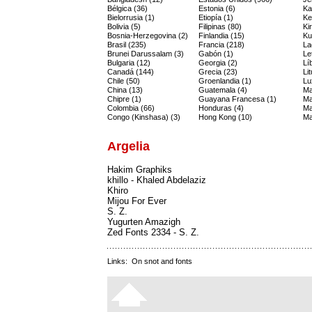
Bélgica (36)
Estonia (6)
Ka
Bielorrusia (1)
Etiopía (1)
Ke
Bolivia (5)
Filipinas (80)
Ki
Bosnia-Herzegovina (2)
Finlandia (15)
Ku
Brasil (235)
Francia (218)
La
Brunei Darussalam (3)
Gabón (1)
Le
Bulgaria (12)
Georgia (2)
Lí
Canadá (144)
Grecia (23)
Li
Chile (50)
Groenlandia (1)
Lu
China (13)
Guatemala (4)
Ma
Chipre (1)
Guayana Francesa (1)
Ma
Colombia (66)
Honduras (4)
Ma
Congo (Kinshasa) (3)
Hong Kong (10)
Ma
Argelia
Hakim Graphiks
khillo - Khaled Abdelaziz
Khiro
Mijou For Ever
S. Z.
Yugurten Amazigh
Zed Fonts 2334 - S. Z.
Links:
On snot and fonts