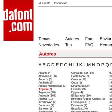
Mi cuenta
|
Inscripción
Temas
Autores
Foro
Enviar
Novedades
Top
FAQ
Herram
Autores
A
B
C
D
E
F
G
H
I
J
K
L
M
N
O
P
Q
Albania (4)
Corea del Sur (14)
Hu
Alemania (190)
Costa Rica (7)
In
Andorra (3)
Croacia (18)
In
Antártida (3)
Cuba (1)
Ir
Antillas Holandesas (1)
Dinamarca (24)
Ir
Argelia (7)
Ecuador (9)
Is
Argentina (90)
Egipto (4)
Is
Australia (107)
El Salvador (19)
Is
Austria (21)
Emiratos Árabes Unidos (5)
Is
Azerbaiyán (2)
Eslovaquia (18)
Is
Bahamas (2)
Eslovenia (2)
Ita
Bahrein (1)
España (140)
Ja
Bangladesh (12)
Estados Unidos (966)
Je