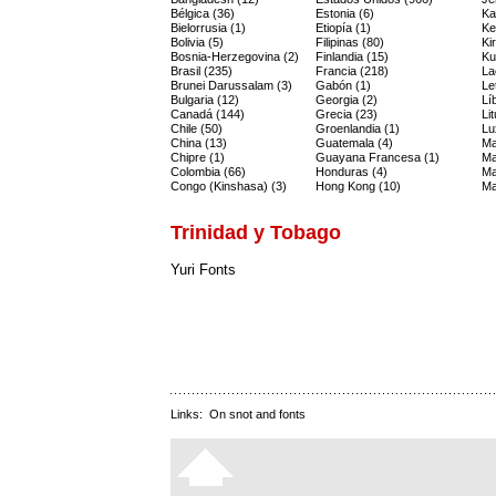
Bélgica (36)
Estonia (6)
Ka
Bielorrusia (1)
Etiopía (1)
Ke
Bolivia (5)
Filipinas (80)
Ki
Bosnia-Herzegovina (2)
Finlandia (15)
Ku
Brasil (235)
Francia (218)
La
Brunei Darussalam (3)
Gabón (1)
Le
Bulgaria (12)
Georgia (2)
Lí
Canadá (144)
Grecia (23)
Li
Chile (50)
Groenlandia (1)
Lu
China (13)
Guatemala (4)
Ma
Chipre (1)
Guayana Francesa (1)
Ma
Colombia (66)
Honduras (4)
Ma
Congo (Kinshasa) (3)
Hong Kong (10)
Ma
Trinidad y Tobago
Yuri Fonts
Links:
On snot and fonts