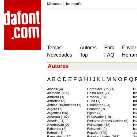
Mi cuenta
|
Inscripción
Temas
Autores
Foro
Enviar
Novedades
Top
FAQ
Herram
Autores
A
B
C
D
E
F
G
H
I
J
K
L
M
N
O
P
Q
Albania (4)
Corea del Sur (14)
Hu
Alemania (190)
Costa Rica (7)
In
Andorra (3)
Croacia (18)
In
Antártida (3)
Cuba (1)
Ir
Antillas Holandesas (1)
Dinamarca (24)
Ir
Argelia (7)
Ecuador (9)
Is
Argentina (90)
Egipto (4)
Is
Australia (107)
El Salvador (19)
Is
Austria (21)
Emiratos Árabes Unidos (5)
Is
Azerbaiyán (2)
Eslovaquia (18)
Is
Bahamas (2)
Eslovenia (2)
Ita
Bahrein (1)
España (140)
Ja
Bangladesh (12)
Estados Unidos (966)
Je