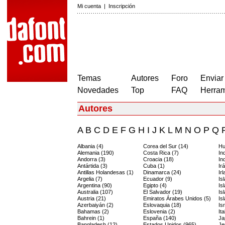
Mi cuenta
|
Inscripción
Temas
Autores
Foro
Enviar
Novedades
Top
FAQ
Herram
Autores
A
B
C
D
E
F
G
H
I
J
K
L
M
N
O
P
Q
Albania (4)
Corea del Sur (14)
Hu
Alemania (190)
Costa Rica (7)
In
Andorra (3)
Croacia (18)
In
Antártida (3)
Cuba (1)
Ir
Antillas Holandesas (1)
Dinamarca (24)
Ir
Argelia (7)
Ecuador (9)
Is
Argentina (90)
Egipto (4)
Is
Australia (107)
El Salvador (19)
Is
Austria (21)
Emiratos Árabes Unidos (5)
Is
Azerbaiyán (2)
Eslovaquia (18)
Is
Bahamas (2)
Eslovenia (2)
Ita
Bahrein (1)
España (140)
Ja
Bangladesh (12)
Estados Unidos (965)
Je