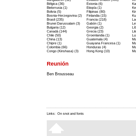
Bélgica (36)
Estonia (6)
Ka
Bielorrusia (1)
Etiopía (1)
Ke
Bolivia (5)
Filipinas (80)
Ki
Bosnia-Herzegovina (2)
Finlandia (15)
Ku
Brasil (235)
Francia (218)
La
Brunei Darussalam (3)
Gabón (1)
Le
Bulgaria (12)
Georgia (2)
Lí
Canadá (144)
Grecia (23)
Li
Chile (50)
Groenlandia (1)
Lu
China (13)
Guatemala (4)
Ma
Chipre (1)
Guayana Francesa (1)
Ma
Colombia (66)
Honduras (4)
Ma
Congo (Kinshasa) (3)
Hong Kong (10)
Ma
Reunión
Ben Brousseau
Links:
On snot and fonts