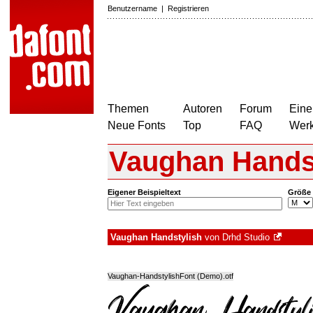
Benutzername
|
Registrieren
Themen
Autoren
Forum
Eine
Neue Fonts
Top
FAQ
Wer
Vaughan Hands
Eigener Beispieltext
Größe
Vaughan Handstylish
von
Drhd Studio
Vaughan-HandstylishFont (Demo).otf