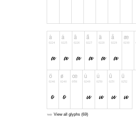
➥
View all glyphs (69)