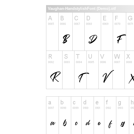
Vaughan-HandstylishFont (Demo).otf