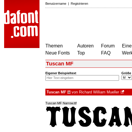
Benutzername
|
Registrieren
Themen
Autoren
Forum
Eine
Neue Fonts
Top
FAQ
Wer
Tuscan MF
Eigener Beispieltext
Größe
Tuscan MF
von
Richard William Mueller
à
Tuscan MF Narrow.ttf