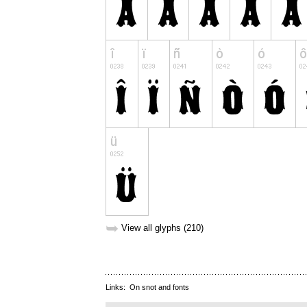
➥
View all glyphs (210)
Links:
On snot and fonts