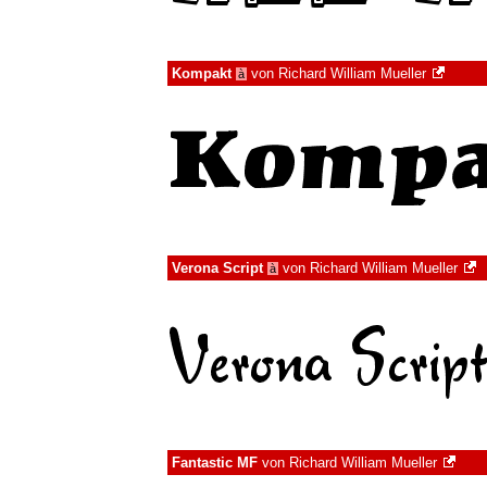
Kompakt
von
Richard William Mueller
à
Verona Script
von
Richard William Mueller
à
Fantastic MF
von
Richard William Mueller