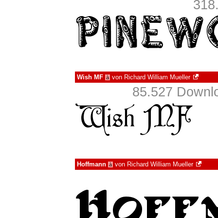
318
Wish MF
von
Richard William Mueller
à
85.527 Downlo
Hoffmann
von
Richard William Mueller
à