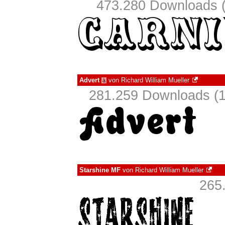
473.280 Downloads (
Advert
von
Richard William Mueller
à
281.259 Downloads (1
Starshine MF
von
Richard William Mueller
265