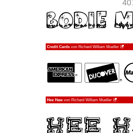
40
Credit Cards
von
Richard William Mueller
Hee Haw
von
Richard William Mueller