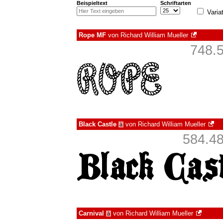
Beispieltext
Schriftarten
Varia
Rope MF
von
Richard William Mueller
748.5
Black Castle
von
Richard William Mueller
à
584.48
Carnival
von
Richard William Mueller
à