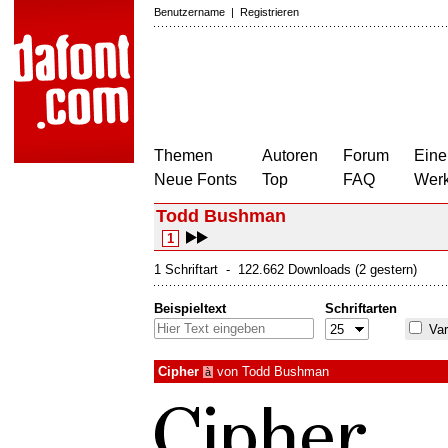
Benutzername
|
Registrieren
Themen
Autoren
Forum
Eine
Neue Fonts
Top
FAQ
Wer
Todd Bushman
1
1 Schriftart - 122.662 Downloads (2 gestern)
Beispieltext
Schriftarten
Var
Cipher
von
Todd Bushman
à