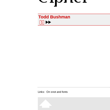
Todd Bushman
1
Links:
On snot and fonts