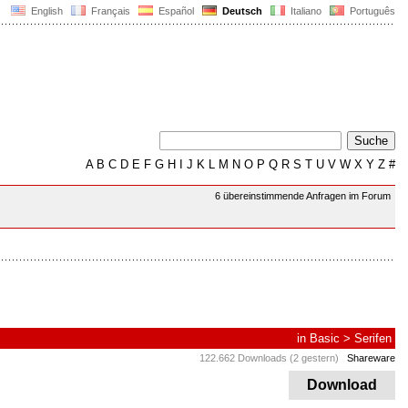
English
Français
Español
Deutsch
Italiano
Português
A
B
C
D
E
F
G
H
I
J
K
L
M
N
O
P
Q
R
S
T
U
V
W
X
Y
Z
#
6 übereinstimmende Anfragen im Forum
in
Basic
>
Serifen
122.662 Downloads (2 gestern)
Shareware
Download