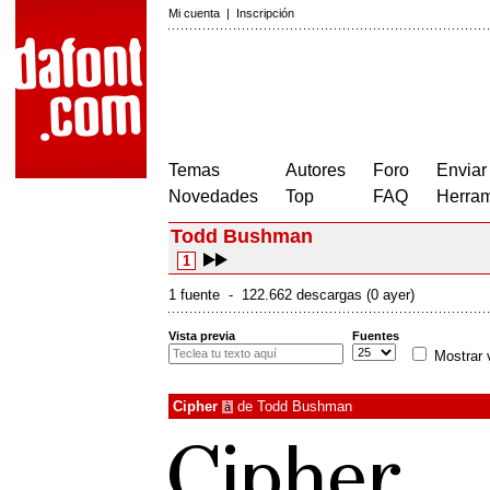
Mi cuenta
|
Inscripción
Temas
Autores
Foro
Enviar
Novedades
Top
FAQ
Herram
Todd Bushman
1
1 fuente - 122.662 descargas (0 ayer)
Vista previa
Fuentes
Mostrar 
Cipher
de
Todd Bushman
à