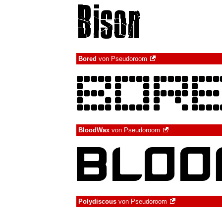
Bored
von
Pseudoroom
BloodWax
von
Pseudoroom
Polydiscous
von
Pseudoroom