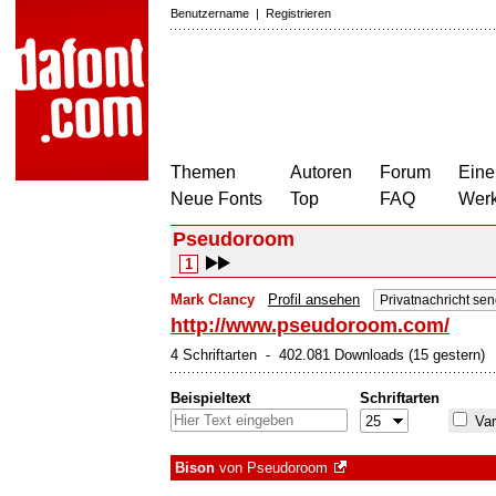
Benutzername
|
Registrieren
Themen
Autoren
Forum
Eine
Neue Fonts
Top
FAQ
Wer
Pseudoroom
1
Mark Clancy
Profil ansehen
Privatnachricht se
http://www.pseudoroom.com/
4 Schriftarten - 402.081 Downloads (15 gestern)
Beispieltext
Schriftarten
Var
Bison
von
Pseudoroom