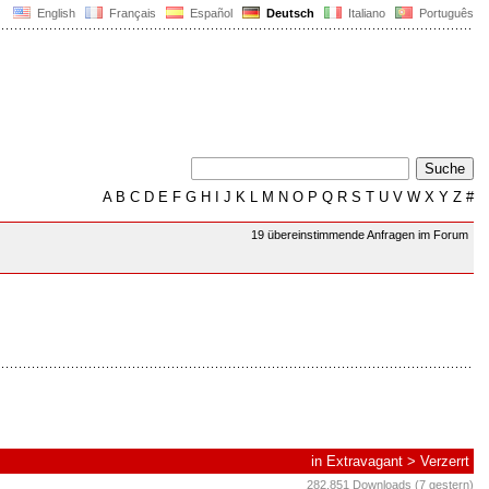
English
Français
Español
Deutsch
Italiano
Português
A
B
C
D
E
F
G
H
I
J
K
L
M
N
O
P
Q
R
S
T
U
V
W
X
Y
Z
#
19 übereinstimmende Anfragen im Forum
in
Extravagant
>
Verzerrt
282.851 Downloads (7 gestern)