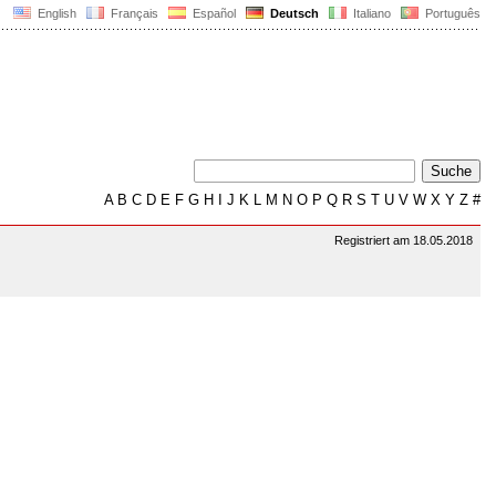
English
Français
Español
Deutsch
Italiano
Português
A
B
C
D
E
F
G
H
I
J
K
L
M
N
O
P
Q
R
S
T
U
V
W
X
Y
Z
#
Registriert am 18.05.2018