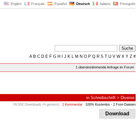
English
Français
Español
Deutsch
Italiano
Português
A
B
C
D
E
F
G
H
I
J
K
L
M
N
O
P
Q
R
S
T
U
V
W
X
Y
Z
#
1 übereinstimmende Anfrage im Forum
in
Schreibschrift
>
Diverse
55.592 Downloads (4 gestern)
1 Kommentar
100% Kostenlos
- 2 Font-Dateien
Download