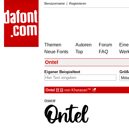
Benutzername
|
Registrieren
Themen
Autoren
Forum
Eine
Neue Fonts
Top
FAQ
Wer
Ontel
Eigener Beispieltext
Größ
Ontel
von
Khurasan™
à
€
Ontel.ttf