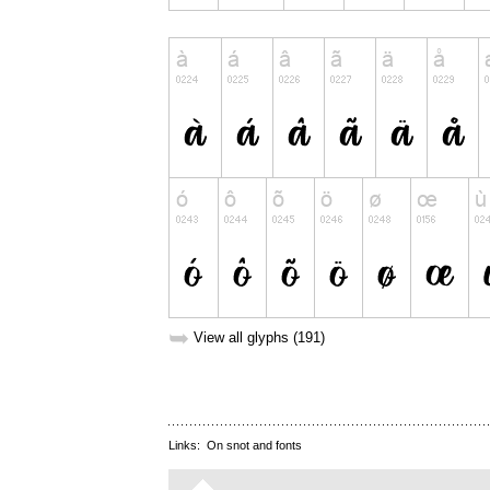
➥
View all glyphs (191)
Links:
On snot and fonts