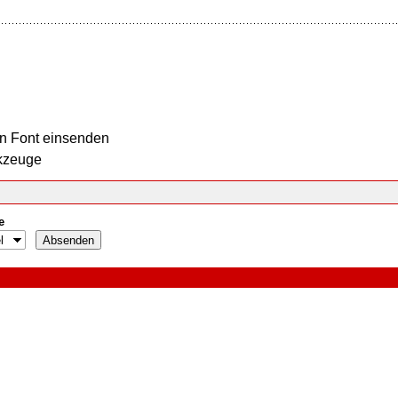
n Font einsenden
kzeuge
e