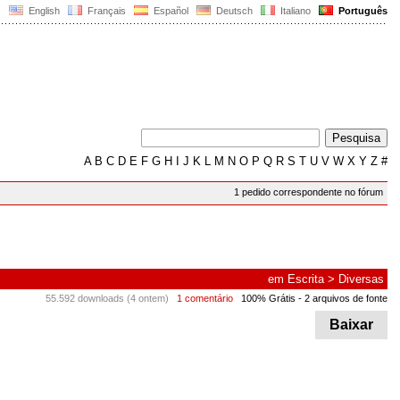
English
Français
Español
Deutsch
Italiano
Português
A
B
C
D
E
F
G
H
I
J
K
L
M
N
O
P
Q
R
S
T
U
V
W
X
Y
Z
#
1 pedido correspondente no fórum
em
Escrita
>
Diversas
55.592 downloads (4 ontem)
1 comentário
100% Grátis
- 2 arquivos de fonte
Baixar