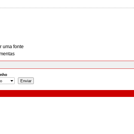
r uma fonte
mentas
nho