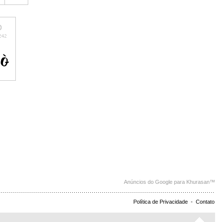
Anúncios do Google para Khurasan™
Política de Privacidade
-
Contato