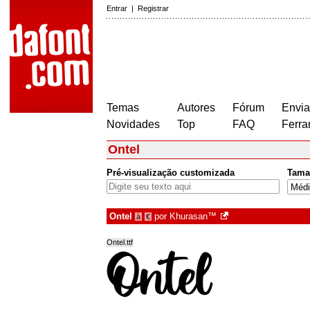
Entrar
|
Registrar
Temas
Autores
Fórum
Envia
Novidades
Top
FAQ
Ferra
Ontel
Pré-visualização customizada
Tama
Ontel
por
Khurasan™
à
€
Ontel.ttf