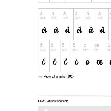
➥
View all glyphs (191)
Links:
On snot and fonts