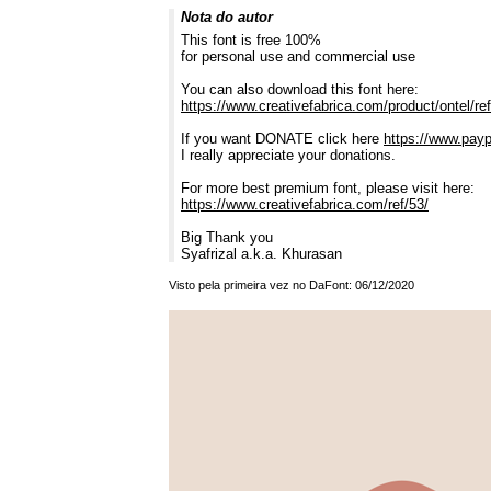
Nota do autor
This font is free 100%
for personal use and commercial use
You can also download this font here:
https://www.creativefabrica.com/product/ontel/ref
If you want DONATE click here
https://www.pay
I really appreciate your donations.
For more best premium font, please visit here:
https://www.creativefabrica.com/ref/53/
Big Thank you
Syafrizal a.k.a. Khurasan
Visto pela primeira vez no DaFont: 06/12/2020