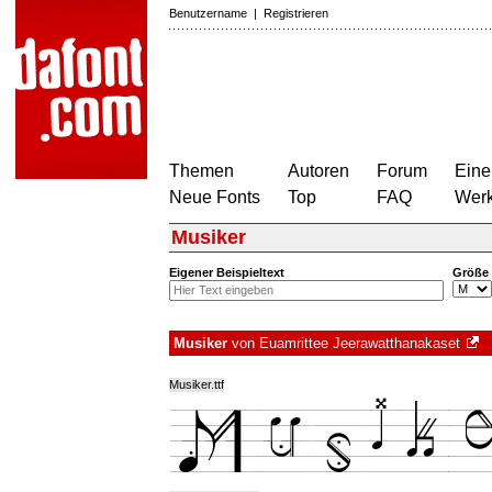
Benutzername
|
Registrieren
Themen
Autoren
Forum
Eine
Neue Fonts
Top
FAQ
Wer
Musiker
Eigener Beispieltext
Größe
Musiker
von
Euamrittee Jeerawatthanakaset
Musiker.ttf