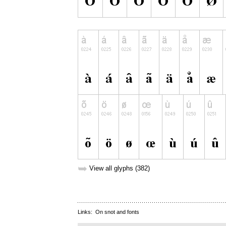
➥
View all glyphs (382)
Links:
On snot and fonts