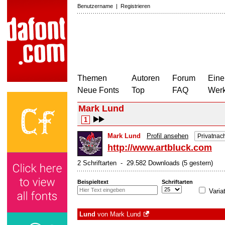
Benutzername
|
Registrieren
Themen
Autoren
Forum
Eine
Neue Fonts
Top
FAQ
Wer
Mark Lund
1
Mark Lund
Profil ansehen
Privatnac
http://www.artbluck.com
2 Schriftarten - 29.582 Downloads (5 gestern)
Beispieltext
Schriftarten
Varia
Lund
von
Mark Lund