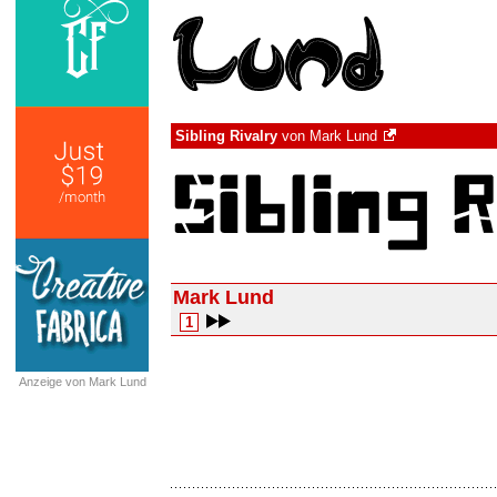
Sibling Rivalry
von
Mark Lund
Mark Lund
1
Anzeige von Mark Lund