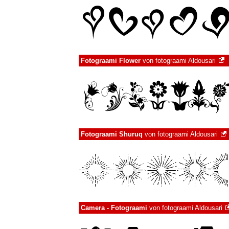
Fotograami Flower
von
fotograami Aldousari
Fotograami Shuruq
von
fotograami Aldousari
Camera - Fotograami
von
fotograami Aldousari