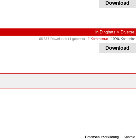
Download
in
Dingbats
>
Diverse
68.317 Downloads (1 gestern)
1 Kommentar
100% Kostenlos
Download
Datenschutzerklärung
-
Kontakt