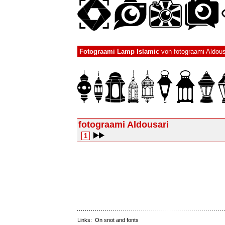
Fotograami Lamp Islamic
von
fotograami Aldous
fotograami Aldousari
1
Links:
On snot and fonts