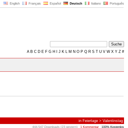
English
Français
Español
Deutsch
Italiano
Português
A
B
C
D
E
F
G
H
I
J
K
L
M
N
O
P
Q
R
S
T
U
V
W
X
Y
Z
#
in
Feiertage
>
Valentinstag
444.547 Downloads (23 gestern)
1 Kommentar
100% Kostenlos