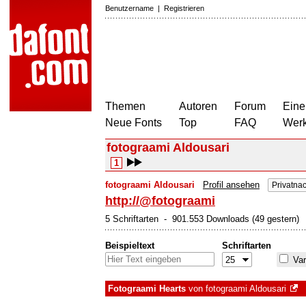
Benutzername
|
Registrieren
Themen
Autoren
Forum
Eine
Neue Fonts
Top
FAQ
Wer
fotograami Aldousari
1
fotograami Aldousari
Profil ansehen
Privatna
http://@fotograami
5 Schriftarten - 901.553 Downloads (49 gestern)
Beispieltext
Schriftarten
Var
Fotograami Hearts
von
fotograami Aldousari