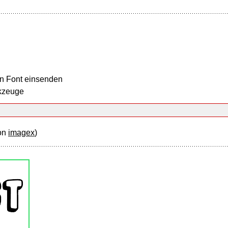
n Font einsenden
kzeuge
on
imagex
)