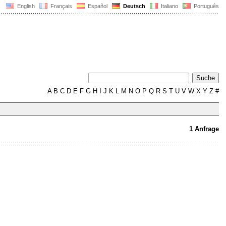
English
Français
Español
Deutsch
Italiano
Português
A
B
C
D
E
F
G
H
I
J
K
L
M
N
O
P
Q
R
S
T
U
V
W
X
Y
Z
#
1 Anfrage