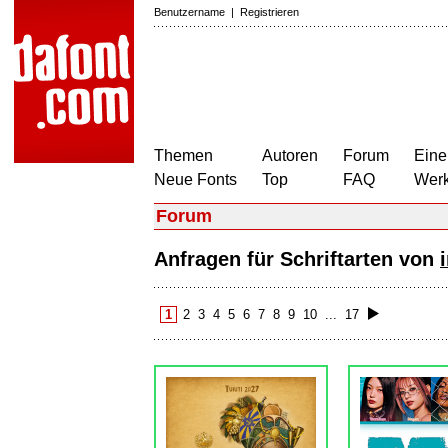
Benutzername
|
Registrieren
Themen
Autoren
Forum
Eine
Neue Fonts
Top
FAQ
Wer
Forum
Anfragen für Schriftarten von
1
2
3
4
5
6
7
8
9
10
...
17