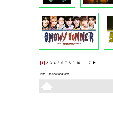
1
2
3
4
5
6
7
8
9
10
...
17
Links:
On snot and fonts