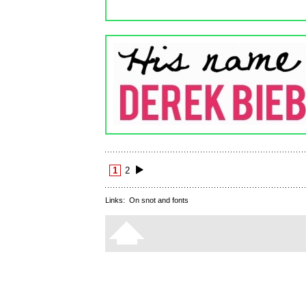
1
2
Links:
On snot and fonts