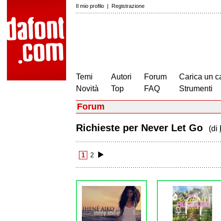
Il mio profilo
|
Registrazione
Temi
Autori
Forum
Carica un c
Novità
Top
FAQ
Strumenti
Forum
Richieste per Never Let Go
(di
1
2