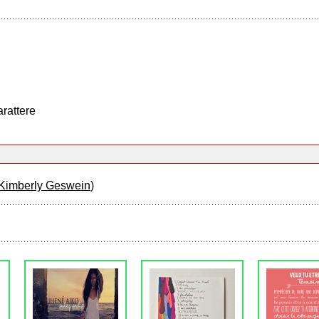
arattere
Kimberly Geswein
)