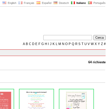
English
Français
Español
Deutsch
Italiano
Português
A
B
C
D
E
F
G
H
I
J
K
L
M
N
O
P
Q
R
S
T
U
V
W
X
Y
Z
#
64 richieste