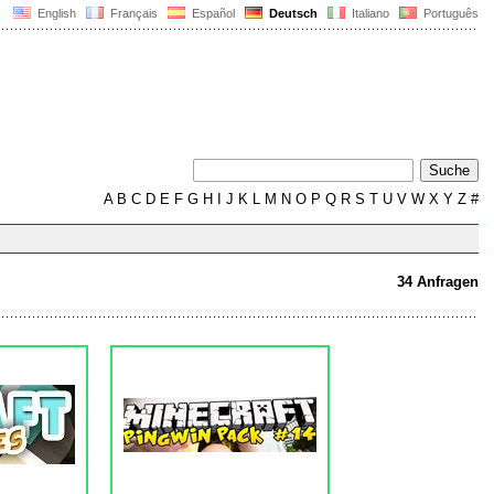
English
Français
Español
Deutsch
Italiano
Português
A
B
C
D
E
F
G
H
I
J
K
L
M
N
O
P
Q
R
S
T
U
V
W
X
Y
Z
#
34 Anfragen