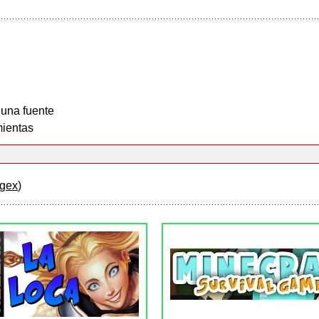
 una fuente
ientas
gex
)