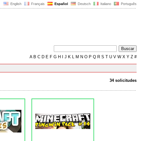
English
Français
Español
Deutsch
Italiano
Português
A
B
C
D
E
F
G
H
I
J
K
L
M
N
O
P
Q
R
S
T
U
V
W
X
Y
Z
#
34 solicitudes