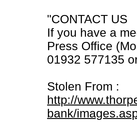
"CONTACT US
If you have a me
Press Office (Mo
01932 577135 or 
Stolen From :
http://www.thor
bank/images.as