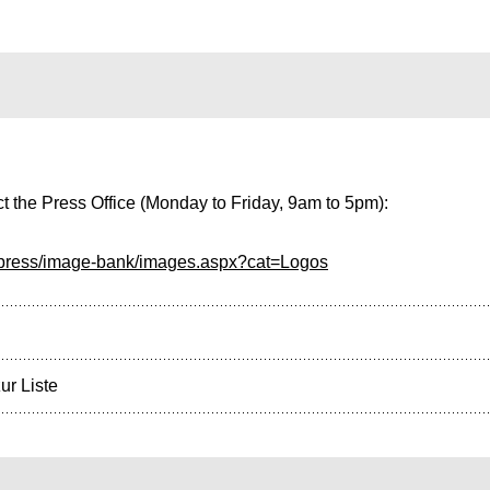
t the Press Office (Monday to Friday, 9am to 5pm):
/press/image-bank/images.aspx?cat=Logos
ur Liste