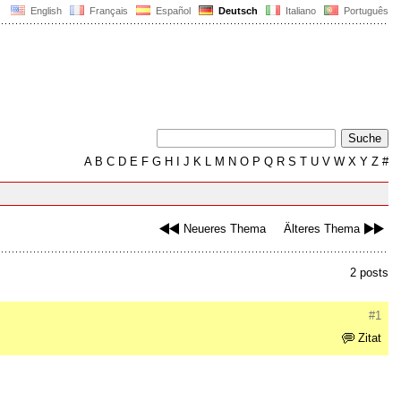
English
Français
Español
Deutsch
Italiano
Português
A
B
C
D
E
F
G
H
I
J
K
L
M
N
O
P
Q
R
S
T
U
V
W
X
Y
Z
#
Neueres Thema
Älteres Thema
2 posts
#1
Zitat