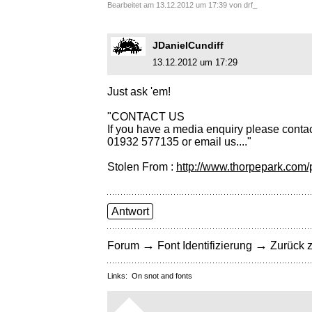
Bearbeitet am 13.12.2012 um 17:39 von drf_
JDanielCundiff
13.12.2012 um 17:29
Just ask 'em!
"CONTACT US
If you have a media enquiry please contac
01932 577135 or email us...."
Stolen From :
http://www.thorpepark.com
Antwort
→
→
Forum
Font Identifizierung
Zurück z
Links:
On snot and fonts