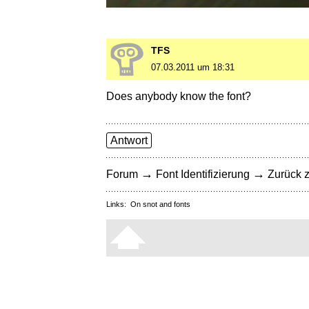
TFS
07.03.2011 um 18:31
Does anybody know the font?
Antwort
→
→
Forum
Font Identifizierung
Zurück z
Links:
On snot and fonts