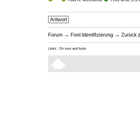
Antwort
→
→
Forum
Font Identifizierung
Zurück z
Links:
On snot and fonts