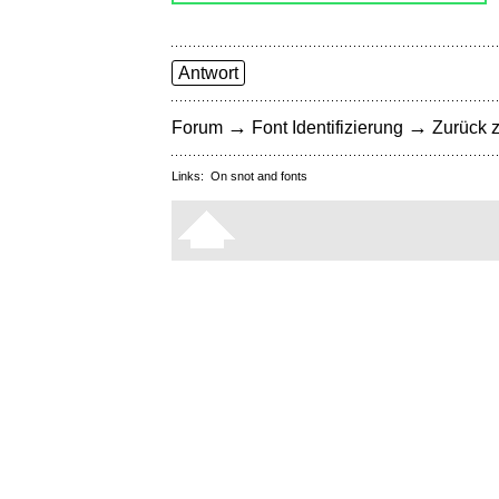
Antwort
→
→
Forum
Font Identifizierung
Zurück z
Links:
On snot and fonts