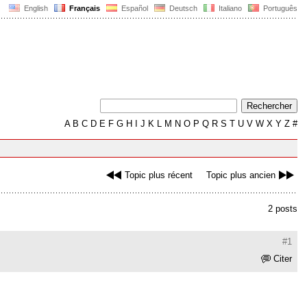
English
Français
Español
Deutsch
Italiano
Português
A
B
C
D
E
F
G
H
I
J
K
L
M
N
O
P
Q
R
S
T
U
V
W
X
Y
Z
#
Topic plus récent
Topic plus ancien
2 posts
#1
Citer